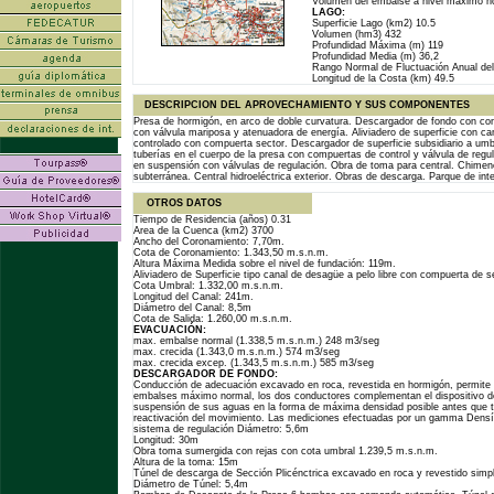
Volumen del embalse a nivel máximo 
LAGO:
Superficie Lago (km2) 10.5
Volumen (hm3) 432
Profundidad Máxima (m) 119
Profundidad Media (m) 36,2
Rango Normal de Fluctuación Anual del
Longitud de la Costa (km) 49.5
DESCRIPCION DEL APROVECHAMIENTO Y SUS COMPONENTES
Presa de hormigón, en arco de doble curvatura. Descargador de fondo con con
con válvula mariposa y atenuadora de energía. Aliviadero de superficie con can
controlado con compuerta sector. Descargador de superficie subsidiario a umbr
tuberías en el cuerpo de la presa con compuertas de control y válvula de reg
en suspensión con válvulas de regulación. Obra de toma para central. Chimene
subterránea. Central hidroeléctrica exterior. Obras de descarga. Parque de int
OTROS DATOS
Tiempo de Residencia (años) 0.31
Area de la Cuenca (km2) 3700
Ancho del Coronamiento: 7,70m.
Cota de Coronamiento: 1.343,50 m.s.n.m.
Altura Máxima Medida sobre el nivel de fundación: 119m.
Aliviadero de Superficie tipo canal de desagüe a pelo libre con compuerta de s
Cota Umbral: 1.332,00 m.s.n.m.
Longitud del Canal: 241m.
Diámetro del Canal: 8,5m
Cota de Salida: 1.260,00 m.s.n.m.
EVACUACIÓN:
max. embalse normal (1.338,5 m.s.n.m.) 248 m3/seg
max. crecida (1.343,0 m.s.n.m.) 574 m3/seg
max. crecida excep. (1.343,5 m.s.n.m.) 585 m3/seg
DESCARGADOR DE FONDO:
Conducción de adecuación excavado en roca, revestida en hormigón, permite
embalses máximo normal, los dos conductores complementan el dispositivo de
suspensión de sus aguas en la forma de máxima densidad posible antes que tom
reactivación del movimiento. Las mediciones efectuadas por un gamma Densím
sistema de regulación Diámetro: 5,6m
Longitud: 30m
Obra toma sumergida con rejas con cota umbral 1.239,5 m.s.n.m.
Altura de la toma: 15m
Túnel de descarga de Sección Plicénctrica excavado en roca y revestido simp
Diámetro de Túnel: 5,4m