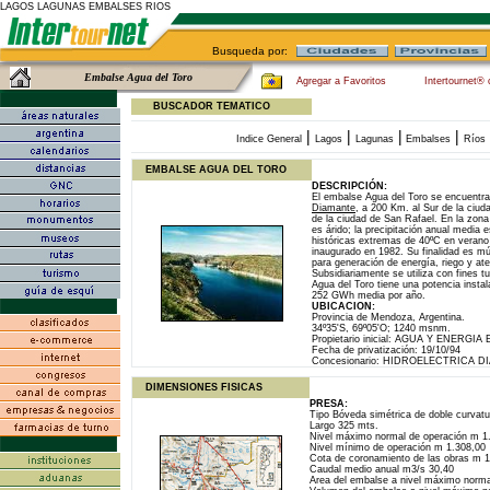
LAGOS LAGUNAS EMBALSES RIOS
Busqueda por:
Embalse Agua del Toro
Agregar a Favoritos
Intertournet® 
BUSCADOR TEMATICO
|
|
|
|
Indice General
Lagos
Lagunas
Embalses
Ríos
EMBALSE AGUA DEL TORO
DESCRIPCIÓN:
El embalse Agua del Toro se encuentra
Diamante
, a 200 Km. al Sur de la ciu
de la ciudad de San Rafael. En la zona 
es árido; la precipitación anual media
históricas extremas de 40ºC en verano 
inaugurado en 1982. Su finalidad es múl
para generación de energía, riego y at
Subsidiariamente se utiliza con fines tu
Agua del Toro tiene una potencia inst
252 GWh media por año.
UBICACION:
Provincia de Mendoza, Argentina.
34º35'S, 69º05'O; 1240 msnm.
Propietario inicial: AGUA Y ENERGI
Fecha de privatización: 19/10/94
Concesionario: HIDROELECTRICA D
DIMENSIONES FISICAS
PRESA:
Tipo Bóveda simétrica de doble curvatu
Largo 325 mts.
Nivel máximo normal de operación m 1
Nivel mínimo de operación m 1.308,00
Cota de coronamiento de las obras m 1
Caudal medio anual m3/s 30,40
Area del embalse a nivel máximo norm