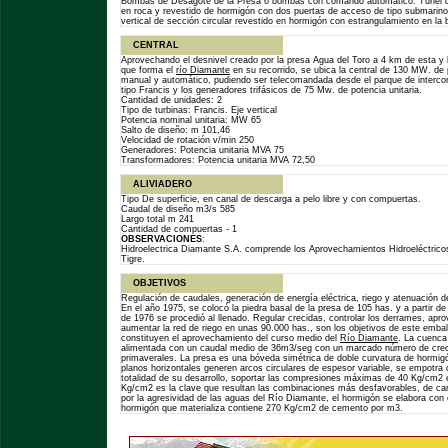
Bombas de Desagote de la Presa 6 bombas con comando automático. Túnel de
en roca y revestido de hormigón con dos puertas de acceso de tipo submarino
vertical de sección circular revestido en hormigón con estrangulamiento en la 
CENTRAL
Aprovechando el desnivel creado por la presa Agua del Toro a 4 km de esta y 
que forma el
río Diamante
en su recorrido, se ubica la central de 130 MW. de
manual y automático, pudiendo ser telecomandada desde el parque de interc
tipo Francis y los generadores trifásicos de 75 Mw. de potencia unitaria.
Cantidad de unidades: 2
Tipo de turbinas: Francis. Eje vertical
Potencia nominal unitaria: MW 65
Salto de diseño: m 101,46
Velocidad de rotación v/min 250
Generadores: Potencia unitaria MVA 75
Transformadores: Potencia unitaria MVA 72,50
ALIVIADERO
Tipo De superficie, en canal de descarga a pelo libre y con compuertas.
Caudal de diseño m3/s 585
Largo total m 241
Cantidad de compuertas - 1
OBSERVACIONES
:
Hidroelectrica Diamante S.A. comprende los Aprovechamientos Hidroeléctrico
Tigre.
OBJETIVOS
Regulación de caudales, generación de energía eléctrica, riego y atenuación d
En el año 1975, se colocó la piedra basal de la presa de 105 has. y a partir de
de 1976 se procedió al llenado. Regular crecidas, controlar los derrames, apro
aumentar la red de riego en unas 90.000 has., son los objetivos de este embal
constituyen el aprovechamiento del curso medio del
Río Diamante
. La cuenca
alimentada con un caudal medio de 36m3/seg con un marcado número de creci
primaverales. La presa es una bóveda simétrica de doble curvatura de hormig
planos horizontales generen arcos circulares de espesor variable, se empotra 
totalidad de su desarrollo, soportar las compresiones máximas de 40 Kg/cm2 
Kg/cm2 es la clave que resultan las combinaciones más desfavorables, de car
por la agresividad de las aguas del Río Diamante, el hormigón se elabora con 
hormigón que materializa contiene 270 Kg/cm2 de cemento por m3.