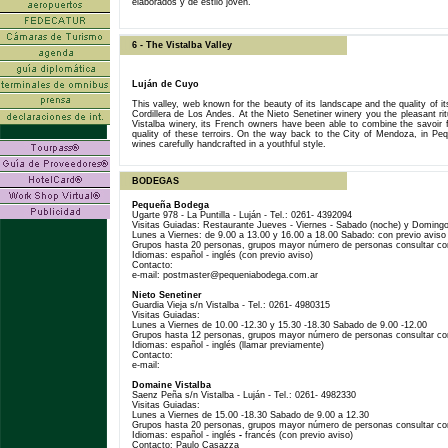
elaborados y de estilo joven.
lll
6 - The Vistalba Valley
Luján de Cuyo
This valley, web known for the beauty of its landscape and the quality of its
Cordillera de Los Andes. At the Nieto Senetiner winery you the pleasant rit
Vistalba winery, its French owners have been able to combine the savoir fai
quality of these terroirs. On the way back to the City of Mendoza, in Peq
wines carefully handcrafted in a youthful style.
lll
BODEGAS
Pequeña Bodega
Ugarte 978 - La Puntilla - Luján - Tel.: 0261- 4392094
Visitas Guiadas: Restaurante Jueves - Viernes - Sabado (noche) y Doming
Lunes a Viernes: de 9.00 a 13.00 y 16.00 a 18.00 Sabado: con previo aviso
Grupos hasta 20 personas, grupos mayor número de personas consultar con
Idiomas: español - inglés (con previo aviso)
Contacto:
e-mail: postmaster@pequeniabodega.com.ar
Nieto Senetiner
Guardia Vieja s/n Vistalba - Tel.: 0261- 4980315
Visitas Guiadas:
Lunes a Viernes de 10.00 -12.30 y 15.30 -18.30 Sabado de 9.00 -12.00
Grupos hasta 12 personas, grupos mayor número de personas consultar con
Idiomas: español - inglés (llamar previamente)
Contacto:
e-mail:
Domaine Vistalba
Saenz Peña s/n Vistalba - Luján - Tel.: 0261- 4982330
Visitas Guiadas:
Lunes a Viernes de 15.00 -18.30 Sabado de 9.00 a 12.30
Grupos hasta 20 personas, grupos mayor número de personas consultar con
Idiomas: español - inglés
-
francés (con previo aviso)
Contacto: Paulo Casazza