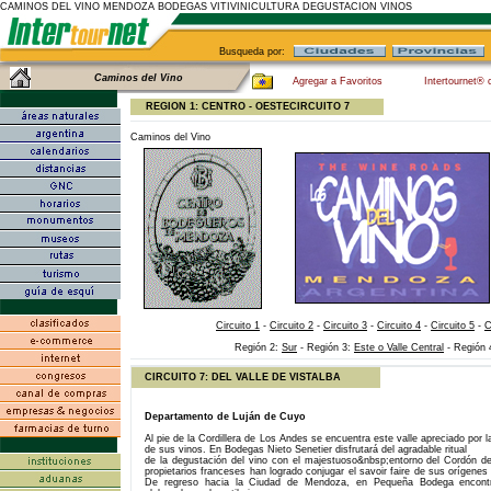
CAMINOS DEL VINO MENDOZA BODEGAS VITIVINICULTURA DEGUSTACION VINOS
Busqueda por:
Caminos del Vino
Agregar a Favoritos
Intertournet® 
REGION 1: CENTRO - OESTE
CIRCUITO 7
Caminos del Vino
Circuito 1
-
Circuito 2
-
Circuito 3
-
Circuito 4
-
Circuito 5
-
C
Región 2:
Sur
- Región 3:
Este o Valle Central
- Región 
lll
CIRCUITO 7: DEL VALLE DE VISTALBA
Departamento de Luján de Cuyo
Al pie de la Cordillera de Los Andes se encuentra este valle apreciado por la
de sus vinos. En Bodegas Nieto Senetier disfrutará del agradable ritual
de la degustación del vino con el majestuoso&nbsp;entorno del Cordón d
propietarios franceses han logrado conjugar el savoir faire de sus orígenes 
De regreso hacia la Ciudad de Mendoza, en Pequeña Bodega encontrar