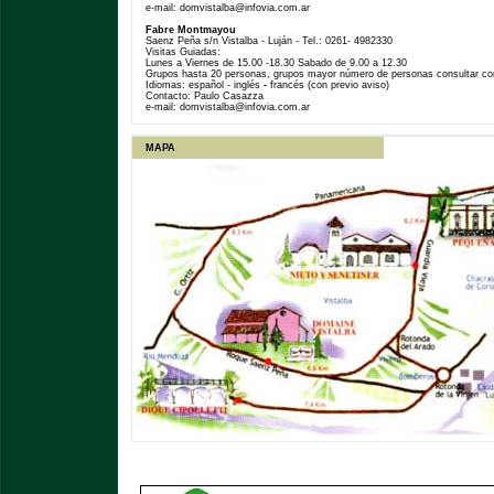
e-mail: domvistalba@infovia.com.ar
Fabre Montmayou
Saenz Peña s/n Vistalba - Luján - Tel.: 0261- 4982330
Visitas Guiadas:
Lunes a Viernes de 15.00 -18.30 Sabado de 9.00 a 12.30
Grupos hasta 20 personas, grupos mayor número de personas consultar con
Idiomas: español - inglés
-
francés (con previo aviso)
Contacto: Paulo Casazza
e-mail: domvistalba@infovia.com.ar
lll
MAPA