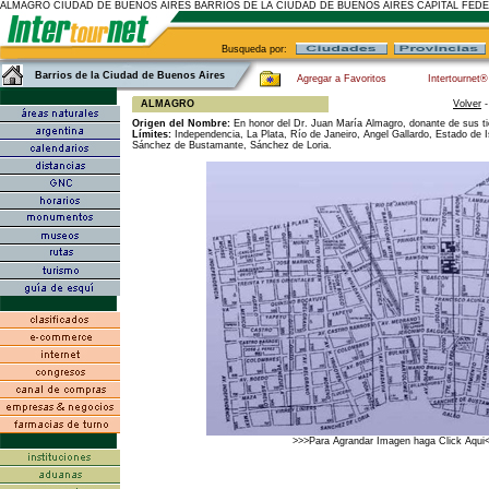
ALMAGRO CIUDAD DE BUENOS AIRES BARRIOS DE LA CIUDAD DE BUENOS AIRES CAPITAL FED
Busqueda por:
Barrios de la Ciudad de Buenos Aires
Agregar a Favoritos
Intertournet®
ALMAGRO
Volver
Origen del Nombre:
En honor del Dr. Juan María Almagro, donante de sus ti
Límites:
Independencia, La Plata, Río de Janeiro, Angel Gallardo, Estado de I
Sánchez de Bustamante, Sánchez de Loria.
>>>Para Agrandar Imagen haga Click Aqui