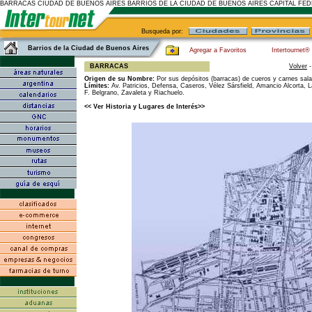
BARRACAS CIUDAD DE BUENOS AIRES BARRIOS DE LA CIUDAD DE BUENOS AIRES CAPITAL FE
Busqueda por:
Barrios de la Ciudad de Buenos Aires
Agregar a Favoritos
Intertournet®
BARRACAS
Volver
Origen de su Nombre:
Por sus depósitos (barracas) de cueros y carnes sal
Límites:
Av. Patricios, Defensa, Caseros, Vélez Sársfield, Amancio Alcorta, L
F. Belgrano, Zavaleta y Riachuelo.
<< Ver Historia y Lugares de Interés>>