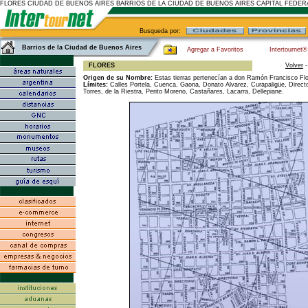
FLORES CIUDAD DE BUENOS AIRES BARRIOS DE LA CIUDAD DE BUENOS AIRES CAPITAL FEDER
Busqueda por:
Barrios de la Ciudad de Buenos Aires
Agregar a Favoritos
Intertournet®
FLORES
Volver
Origen de su Nombre:
Estas tierras pertenecían a don Ramón Francisco Flo
Límites:
Calles Portela, Cuenca, Gaona, Donato Alvarez, Curapaligüe, Direct
Torres, de la Riestra, Perito Moreno, Castañares, Lacarra, Dellepiane.