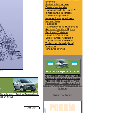
Eventos
Feriados Nacionales
Fiestas Nacionales
Ganadores de la Promo !!!
Inmobiliarias Turísticas
Malvinas Argentinas
Nuevas Incorporaciones
Nuevo Cuyo
Pasaporte
Patrimonio de la Humanidad
Recetas Comidas Típicas
Regiones Turísticas
Rutas de Argentina
Sitios Ramsar Argentina
Terminales de Ómnibus
Turismo en la web (links)
Vendimia
Vinos Argentinos
<<<
En Argentina Buenos Aires Capital
Federal Alquiler de autos baratos
Moderna flota de autos Servicio
Personalizado con Reserva Facil
Rapido y Atencion Personalizada las
24 horas
flota de autos Servicio Personalizado
Pasajes de Micros
las 24 horas