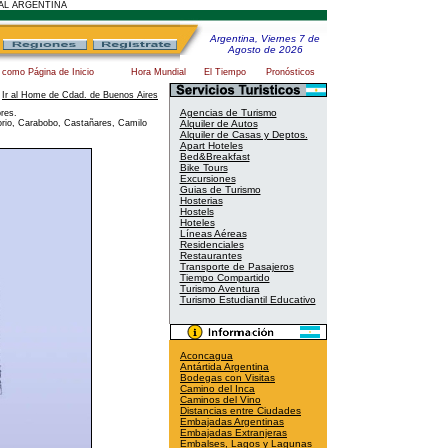
AL ARGENTINA
Argentina, Viernes 7 de
Agosto de 2026
 como Página de Inicio
Hora Mundial
El Tiempo
Pronósticos
-
Ir al Home de Cdad. de Buenos Aires
Agencias de Turismo
res.
orio, Carabobo, Castañares, Camilo
Alquiler de Autos
Alquiler de Casas y Deptos.
Apart Hoteles
Bed&Breakfast
Bike Tours
Excursiones
Guias de Turismo
Hosterias
Hostels
Hoteles
Líneas Aéreas
Residenciales
Restaurantes
Transporte de Pasajeros
Tiempo Compartido
Turismo Aventura
Turismo Estudiantil Educativo
Aconcagua
Antártida Argentina
Bodegas con Visitas
Camino del Inca
Caminos del Vino
Distancias entre Ciudades
Embajadas Argentinas
Embajadas Extranjeras
Embalses, Lagos y Lagunas