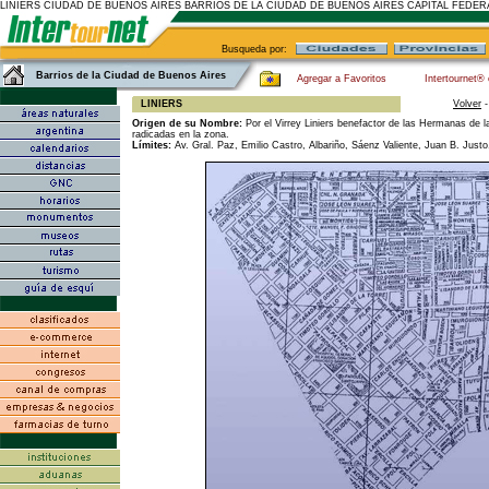
LINIERS CIUDAD DE BUENOS AIRES BARRIOS DE LA CIUDAD DE BUENOS AIRES CAPITAL FEDE
Busqueda por:
Barrios de la Ciudad de Buenos Aires
Agregar a Favoritos
Intertournet®
LINIERS
Volver
Origen de su Nombre:
Por el Virrey Liniers benefactor de las Hermanas de l
radicadas en la zona.
Límites:
Av. Gral. Paz, Emilio Castro, Albariño, Sáenz Valiente, Juan B. Justo