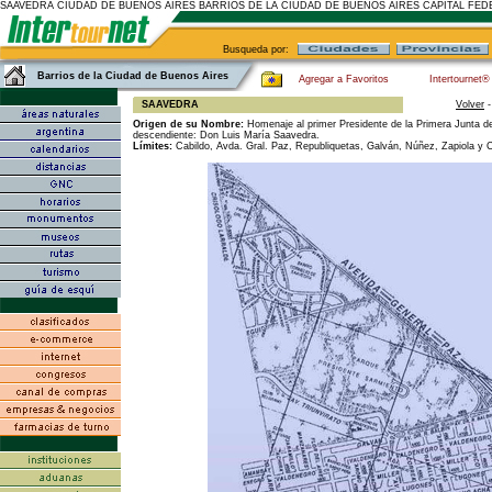
SAAVEDRA CIUDAD DE BUENOS AIRES BARRIOS DE LA CIUDAD DE BUENOS AIRES CAPITAL FE
Busqueda por:
Barrios de la Ciudad de Buenos Aires
Agregar a Favoritos
Intertournet®
SAAVEDRA
Volver
Origen de su Nombre:
Homenaje al primer Presidente de la Primera Junta de 
descendiente: Don Luis María Saavedra.
Límites:
Cabildo, Avda. Gral. Paz, Republiquetas, Galván, Núñez, Zapiola y C