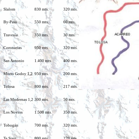
Slalom
830 mts.
320 mts.
By-Pass
550 mts.
60 mts.
Travesía
350 mts.
30 mts.
Coronarias
950 mts.
320 mts.
San Antonio
1.400 mts.
400 mts.
Morro Godoy 1,2
950 mts.
200 mts.
Tolosa
800 mts.
217 mts.
Las Modernas 1,2
300 mts.
50 mts.
Los Novios
1.500 mts.
350 mts.
Tobogán
700 mts.
320 mts.
Te Sigo
800 mts.
270 mts.