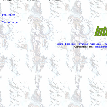
Penitentes
Como llegar
«
Home
-
Publicidad
-
Privacidad
-
Aviso Legal
-
Titu
Contactenos: e-mail:
portal@inter
® © 2