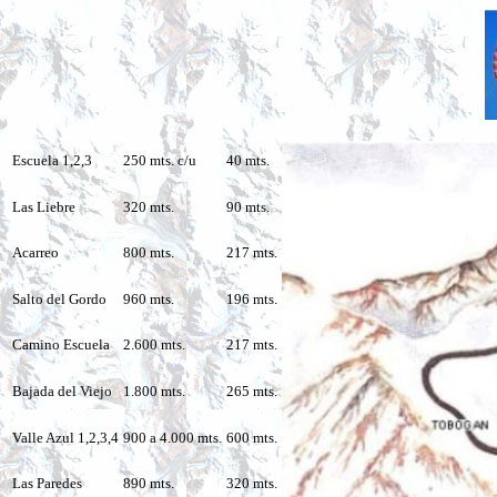
Escuela 1,2,3
250 mts. c/u
40 mts.
Las Liebre
320 mts.
90 mts.
Acarreo
800 mts.
217 mts.
Salto del Gordo
960 mts.
196 mts.
Camino Escuela
2.600 mts.
217 mts.
Bajada del Viejo
1.800 mts.
265 mts.
Valle Azul 1,2,3,4
900 a 4.000 mts.
600 mts.
Las Paredes
890 mts.
320 mts.