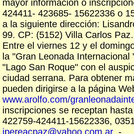
mayor información o inscripcio
424411- 423685- 15622336 o 15
a la siguiente dirección: Lisand
99. CP: (5152) Villa Carlos Paz.
Entre el viernes 12 y el doming
la "Gran Leonada Internacional 
"Lago San Roque" con el auspic
ciudad serrana. Para obtener ma
pueden dirigirse a la página We
www.arolfo.com/granleonadainte
inscripciones se receptan hasta 
422759-424411-15622336, 0351-
jpereacpaz@yahoo.com.ar
.-