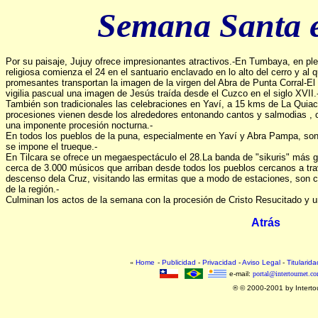
Semana Santa 
Por su paisaje, Jujuy ofrece impresionantes atractivos.-En Tumbaya, en p
religiosa comienza el 24 en el santuario enclavado en lo alto del cerro y al
promesantes transportan la imagen de la virgen del Abra de Punta Corral-El
vigilia pascual una imagen de Jesús traída desde el Cuzco en el siglo XVII.
También son tradicionales las celebraciones en Yaví, a 15 kms de La Quiac
procesiones vienen desde los alrededores entonando cantos y salmodias , 
una imponente procesión nocturna.-
En todos los pueblos de la puna, especialmente en Yaví y Abra Pampa, son 
se impone el trueque.-
En Tilcara se ofrece un megaespectáculo el 28.La banda de "sikuris" más 
cerca de 3.000 músicos que arriban desde todos los pueblos cercanos a trav
descenso dela Cruz, visitando las ermitas que a modo de estaciones, son co
de la región.-
Culminan los actos de la semana con la procesión de Cristo Resucitado y un
Atrás
«
Home
-
Publicidad
-
Privacidad
-
Aviso Legal
-
Titularida
e-mail:
portal@intertournet.co
® © 2000-2001 by Interto