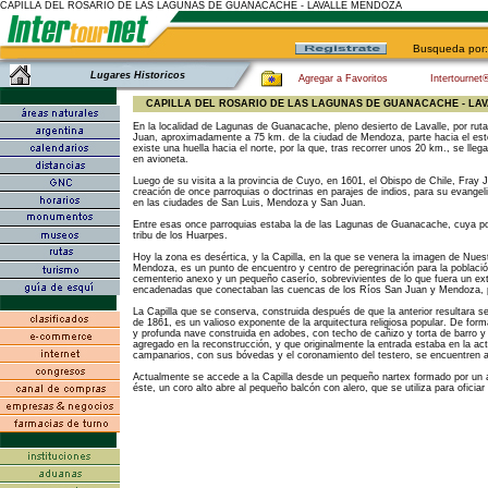
CAPILLA DEL ROSARIO DE LAS LAGUNAS DE GUANACACHE - LAVALLE
MENDOZA
Busqueda por:
Lugares Historicos
Agregar a Favoritos
Intertournet
CAPILLA DEL ROSARIO DE LAS LAGUNAS DE GUANACACHE - LAV
En la localidad de Lagunas de Guanacache, pleno desierto de Lavalle, por ruta
Juan, aproximadamente a 75 km. de la ciudad de Mendoza, parte hacia el est
existe una huella hacia el norte, por la que, tras recorrer unos 20 km., se llega
en avioneta.
Luego de su visita a la provincia de Cuyo, en 1601, el Obispo de Chile, Fray
creación de once parroquias o doctrinas en parajes de indios, para su evangel
en las ciudades de San Luis, Mendoza y San Juan.
Entre esas once parroquias estaba la de las Lagunas de Guanacache, cuya pobl
tribu de los Huarpes.
Hoy la zona es desértica, y la Capilla, en la que se venera la imagen de Nues
Mendoza, es un punto de encuentro y centro de peregrinación para la poblaci
cementerio anexo y un pequeño caserío, sobrevivientes de lo que fuera un e
encadenadas que conectaban las cuencas de los Ríos San Juan y Mendoza, p
La Capilla que se conserva, construida después de que la anterior resultara 
de 1861, es un valioso exponente de la arquitectura religiosa popular. De for
y profunda nave construida en adobes, con techo de cañizo y torta de barro y
agregado en la reconstrucción, y que originalmente la entrada estaba en la ac
campanarios, con sus bóvedas y el coronamiento del testero, se encuentren al
Actualmente se accede a la Capilla desde un pequeño nartex formado por un ar
éste, un coro alto abre al pequeño balcón con alero, que se utiliza para oficiar 