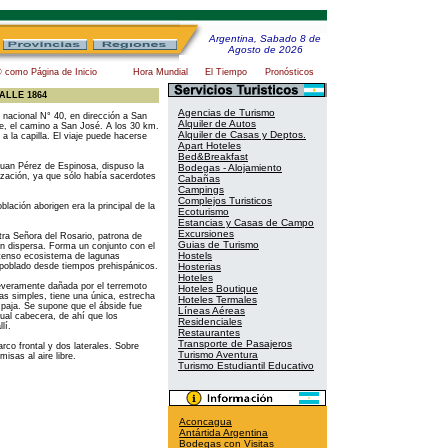
Argentina, Sabado 8 de
Agosto de 2026
® como Página de Inicio
Hora Mundial
El Tiempo
Pronósticos
ALLE 1864
Agencias de Turismo
 nacional N° 40, en dirección a San
Alquiler de Autos
e, el camino a San José. A los 30 km.
Alquiler de Casas y Deptos.
 a la capilla. El viaje puede hacerse
Apart Hoteles
Bed&Breakfast
 Juan Pérez de Espinosa, dispuso la
Bodegas - Alojamiento
ización, ya que sólo había sacerdotes
Cabañas
Campings
Complejos Turisticos
ación aborigen era la principal de la
Ecoturismo
Estancias y Casas de Campo
Excursiones
tra Señora del Rosario, patrona de
Guias de Turismo
ón dispersa. Forma un conjunto con el
Hostels
xtenso ecosistema de lagunas
oblado desde tiempos prehispánicos.
Hosterias
Hoteles
severamente dañada por el terremoto
Hoteles Boutique
mas simples, tiene una única, estrecha
Hoteles Termales
 paja. Se supone que el ábside fue
Líneas Aéreas
tual cabecera, de ahí que los
Residenciales
lí.
Restaurantes
Transporte de Pasajeros
co frontal y dos laterales. Sobre
Turismo Aventura
misas al aire libre.
Turismo Estudiantil Educativo
Aconcagua
Antártida Argentina
Bodegas con Visitas