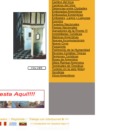
Camino del Inca
Caminos del Vino
Distancias entre Ciudades
Embajadas Argentinas
Embajadas Extranjeras
Embalses, Lagos y Lagunas
Eventos
Feriados Nacionales
Fiestas Nacionales
Ganadores de la Promo !!!
Inmobiliarias Turísticas
Malvinas Argentinas
Nuevas Incorporaciones
Nuevo Cuyo
Pasaporte
Patrimonio de la Humanidad
Recetas Comidas Típicas
Regiones Turísticas
Rutas de Argentina
Sitios Ramsar Argentina
Terminales de Ómnibus
Turismo en la web (links)
Vendimia
Vinos Argentinos