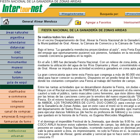
FIESTA NACIONAL DE LA GANADERÍA DE ZONAS ÁRIDAS
Busqueda por:
General Alvear Mendoza
Agregar a Favoritos
Intertournet
FIESTA NACIONAL DE LA GANADERÍA DE ZONAS ARIDAS
Se realiza todos los años
En el vecino Deapartamento de Gral. Alvear la
Fiesta Nacional de la Ganaderí
la Municipalidad de Gral. Alvear, la Cámara de Comercio y la Cámara de Turi
Bajo el lema: "La ganadería mendocina proyectándose al país", esta Feria Exp
del empuje que oportunamente pusieron sus pioneros, fundados en la necesida
creando conciencia ganadera en la región.
En el año 1.995 fue declarada Fiesta Nacional. Con un relieve de zona árida,
mediante la utilización del agua de los Ríos Diamante y Atuel, convirtiéndolo
de Gral. Alvear se impulsa una actividad económica ganadera en zona apta par
La gran convocatoria que tiene esta Fiesta que congrega a más de 80.000 visi
ideal para hacer conocer su producto. Dispuesto en un predio ferial de 10 hec
donde los visitantes comparten una Fiesta al trabajo del hombre de campo.
Entre las tantas actividades que se desarrollaron durante la Fiesta, sin dudas 
Mayor con el Recital exclusivo de
PIMPINELA
, el dúo se presentó el día vier
cautivó a todo el público, tanto masculino como femenino, que éste último de
por las letras de las canciones como por lo emotivo del nuevo espectáculo "
Fiesta. En el mismo horario pero el día sábado se desarrolló el Espectáculo Ce
de AMBOE, LOS TROVADORES DE CUYO, DUO COMICO, para concluir con la 
de la Ganadería de Zonas Aridas, que en este caso el tronó se lo encargó a un
del departamento de Santa Rosa, esta esbelta morena, de grandes ojos marron
para ejecutar danzas folklóricas (de hecho es profesora de folklore) y su con
que quedará en la historia de la Fiesta, es Eugenia Mercedes Magallanes.
Y el domingo el imperdible Festival de la Jineteada, que desde las 9:00 hs.
COCO AYALA hicieron estos valientes hombres de campo, las delicias de gra
presente en varias Fiestas Nacionales, rcorriendo nuestro país en distintas pr
vale la pena asistir a ésta, es impresionante, no solo la Fiesta en sí, la exp
sino por la gente de Alvear, gente amable y servicial que te hace sertir como s
conocerla !!!