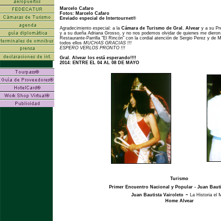
Marcelo Cafaro
Fotos: Marcelo Cafaro
Enviado especial de Intertournet®
Agradecimiento especial: a la
Cámara de Turismo de Gral. Alvear
y a su Pr
y a su dueña Adriana Grosso, y no nos podemos olvidar de quienes me dieron
Restaurante-Parrilla "El Rincón" con la cordial atención de Sergio Perez y de M
todos ellos
MUCHAS GRACIAS !!!
ESPERO VERLOS PRONTO !!!
Gral. Alvear los está esperando!!!!
2014: ENTRE EL 04 AL 08 DE MAYO
Turismo
Primer Encuentro Nacional y Popular
- Juan Bauti
-
Juan Bautista Vairoleto
La Historia el 
Home Alvear