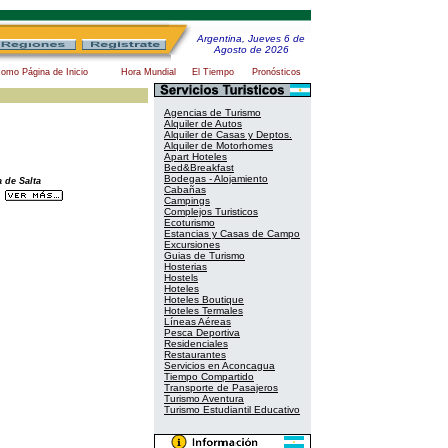
Argentina, Jueves 6 de
Agosto de 2026
como Página de Inicio
Hora Mundial
El Tiempo
Pronósticos
Agencias de Turismo
Alquiler de Autos
Alquiler de Casas y Deptos.
Alquiler de Motorhomes
Apart Hoteles
Bed&Breakfast
Bodegas - Alojamiento
 de Salta
Cabañas
Campings
Complejos Turisticos
Ecoturismo
Estancias y Casas de Campo
Excursiones
Guias de Turismo
Hosterias
Hostels
Hoteles
Hoteles Boutique
Hoteles Termales
Líneas Aéreas
Pesca Deportiva
Residenciales
Restaurantes
Servicios en Aconcagua
Tiempo Compartido
Transporte de Pasajeros
Turismo Aventura
Turismo Estudiantil Educativo