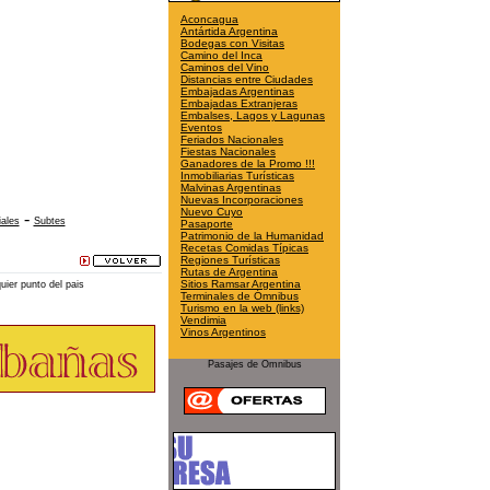
Aconcagua
Antártida Argentina
Bodegas con Visitas
Camino del Inca
Caminos del Vino
Distancias entre Ciudades
Embajadas Argentinas
Embajadas Extranjeras
Embalses, Lagos y Lagunas
Eventos
Feriados Nacionales
Fiestas Nacionales
Ganadores de la Promo !!!
Inmobiliarias Turísticas
Malvinas Argentinas
Nuevas Incorporaciones
Nuevo Cuyo
-
iales
Subtes
Pasaporte
Patrimonio de la Humanidad
Recetas Comidas Típicas
Regiones Turísticas
Rutas de Argentina
Sitios Ramsar Argentina
ier punto del pais
Terminales de Ómnibus
Turismo en la web (links)
Vendimia
Vinos Argentinos
Pasajes de Omnibus