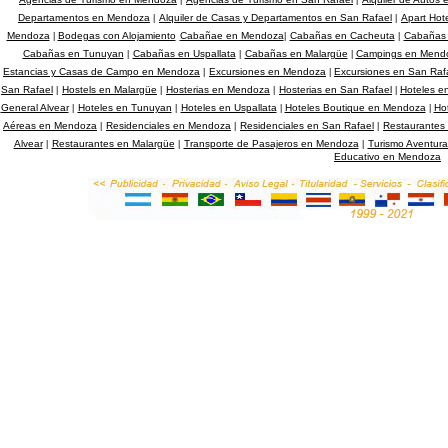
|
|
Departamentos en Mendoza
Alquiler de Casas y Departamentos en San Rafael
Apart Hot
|
|
Mendoza
Bodegas con Alojamiento
Cabañae en Mendoza
Cabañas en Cacheuta
Cabañas e
|
|
|
Cabañas en Tunuyan
Cabañas en Uspallata
Cabañas en Malargüe
Campings en Mend
|
|
|
Estancias y Casas de Campo en Mendoza
Excursiones en Mendoza
Excursiones en San Raf
|
|
San Rafael
Hostels en Malargüe
Hosterias en Mendoza
Hosterias en San Rafael
Hoteles e
|
|
|
|
General Alvear
Hoteles en Tunuyan
Hoteles en Uspallata
Hoteles Boutique en Mendoza
Ho
|
|
|
|
Aéreas en Mendoza
Residenciales en Mendoza
Residenciales en San Rafael
Restaurantes
|
|
|
Alvear
Restaurantes en Malargüe
Transporte de Pasajeros en Mendoza
Turismo Aventur
|
|
|
Educativo en Mendoza