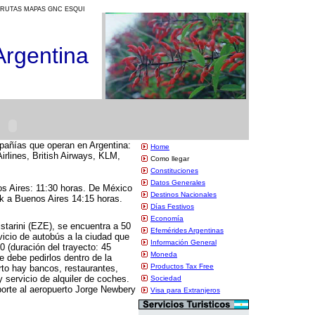
RUTAS MAPAS GNC ESQUI
Argentina
pañías que operan en Argentina:
Home
Airlines, British Airways, KLM,
Como llegar
Constituciones
Datos Generales
s Aires: 11:30 horas. De México
Destinos Nacionales
k a Buenos Aires 14:15 horas.
Días Festivos
Economía
istarini (EZE), se encuentra a 50
Efemérides Argentinas
vicio de autobús a la ciudad que
Información General
0 (duración del trayecto: 45
Moneda
 debe pedirlos dentro de la
Productos Tax Free
rto hay bancos, restaurantes,
 servicio de alquiler de coches.
Sociedad
porte al aeropuerto Jorge Newbery
Visa para Extranjeros