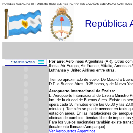
HOTELES AGENCIAS de TURISMO HOSTELS RESTAURANTES CABAÑAS EMBAJADAS CAMPINGS 
República 
P
or aire:
Aerolíneas Argentinas (AR). Otras com
Iberia, Air Europa, Air France, Alitalia, American 
Lufthansa y United Airlines entre otras.
Tiempo aproximado de vuelo: De Madrid a Bueno
D.F. a Buenos Aires: 9:35 horas, y de Nueva Yor
Aeropuerto Internacional de Ezeiza:
El Aeropuerto Internacional de Ezeiza Ministro P
km. de la ciudad de Buenos Aires. Existe un ser
opera cada 30 minutos entre las 05.00 y las 23.0
minutos). También se puede acceder en taxis que
estación aérea. En las instalaciones del aeropue
oficinas de cambios, tiendas libre de impuestos y
Para los vuelos nacionales también existe trans
(localmente llamado Aeroparque).
Ver Aeropuertos Argentinos