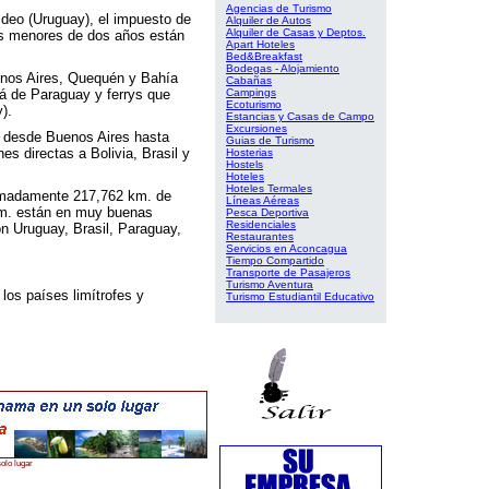
Agencias de Turismo
deo (Uruguay), el impuesto de
Alquiler de Autos
Alquiler de Casas y Deptos.
ños menores de dos años están
Apart Hoteles
Bed&Breakfast
Bodegas - Alojamiento
enos Aires, Quequén y Bahía
Cabañas
aná de Paraguay y ferrys que
Campings
Ecoturismo
).
Estancias y Casas de Campo
Excursiones
va desde Buenos Aires hasta
Guias de Turismo
s directas a Bolivia, Brasil y
Hosterias
Hostels
Hoteles
Hoteles Termales
ximadamente 217,762 km. de
Líneas Aéreas
 km. están en muy buenas
Pesca Deportiva
Residenciales
on Uruguay, Brasil, Paraguay,
Restaurantes
Servicios en Aconcagua
Tiempo Compartido
Transporte de Pasajeros
Turismo Aventura
 los países limítrofes y
Turismo Estudiantil Educativo
olo lugar