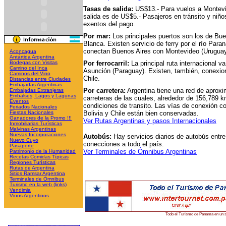
Tasas de salida:
US$13.- Para vuelos a Montevi
salida es de US$5.- Pasajeros en tránsito y ni
exentos del pago.
Por mar:
Los principales puertos son los de Bu
Blanca. Existen servicio de ferry por el río Par
conectan Buenos Aires con Montevideo (Uruguay
Aconcagua
Antártida Argentina
Bodegas con Visitas
Por ferrocarril:
La principal ruta internacional 
Camino del Inca
Asunción (Paraguay). Existen, también, conexione
Caminos del Vino
Chile.
Distancias entre Ciudades
Embajadas Argentinas
Por carretera:
Argentina tiene una red de apro
Embajadas Extranjeras
Embalses, Lagos y Lagunas
carreteras de las cuales, alrededor de 156,789
Eventos
condiciones de transito. Las vías de conexión c
Feriados Nacionales
Fiestas Nacionales
Bolivia y Chile están bien conservadas.
Ganadores de la Promo !!!
Ver Rutas Argentinas y pasos Internacionales
Inmobiliarias Turísticas
Malvinas Argentinas
Nuevas Incorporaciones
Autobús:
Hay servicios diarios de autobús entre
Nuevo Cuyo
conecciones a todo el país.
Pasaporte
Ver Terminales de Ómnibus Argentinas
Patrimonio de la Humanidad
Recetas Comidas Típicas
Regiones Turísticas
Rutas de Argentina
Sitios Ramsar Argentina
Terminales de Ómnibus
Turismo en la web (links)
Vendimia
Vinos Argentinos
Todo el Turismo de Panama en un s