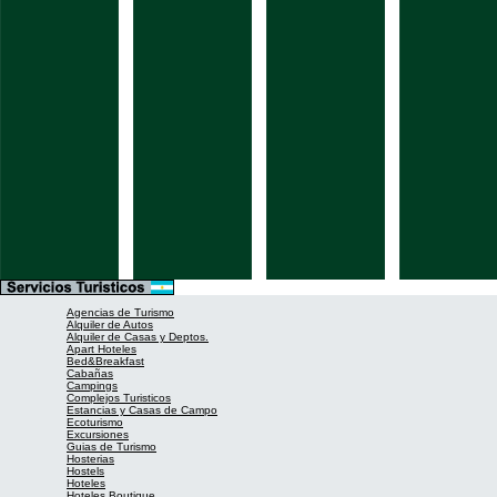
Agencias de Turismo
Alquiler de Autos
Alquiler de Casas y Deptos.
Apart Hoteles
Bed&Breakfast
Cabañas
Campings
Complejos Turisticos
Estancias y Casas de Campo
Ecoturismo
Excursiones
Guias de Turismo
Hosterias
Hostels
Hoteles
Hoteles Boutique