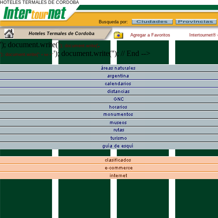
HOTELES TERMALES DE CORDOBA
Busqueda por:
Hoteles Termales de Cordoba
Agregar a Favoritos
Intertournet®
'); document.write('
'); document.write('
'); document.write(''); // End -->
'); document.write('
' + txt + '