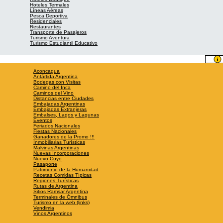
Hoteles Termales
Líneas Aéreas
Pesca Deportiva
Residenciales
Restaurantes
Transporte de Pasajeros
Turismo Aventura
Turismo Estudiantil Educativo
Aconcagua
Antártida Argentina
Bodegas con Visitas
Camino del Inca
Caminos del Vino
Distancias entre Ciudades
Embajadas Argentinas
Embajadas Extranjeras
Embalses, Lagos y Lagunas
Eventos
Feriados Nacionales
Fiestas Nacionales
Ganadores de la Promo !!!
Inmobiliarias Turísticas
Malvinas Argentinas
Nuevas Incorporaciones
Nuevo Cuyo
Pasaporte
Patrimonio de la Humanidad
Recetas Comidas Típicas
Regiones Turísticas
Rutas de Argentina
Sitios Ramsar Argentina
Terminales de Ómnibus
Turismo en la web (links)
Vendimia
Vinos Argentinos