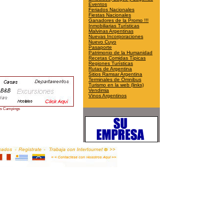
Eventos
Feriados Nacionales
Fiestas Nacionales
Ganadores de la Promo !!!
Inmobiliarias Turísticas
Malvinas Argentinas
Nuevas Incorporaciones
Nuevo Cuyo
Pasaporte
Patrimonio de la Humanidad
Recetas Comidas Típicas
Regiones Turísticas
Rutas de Argentina
Sitios Ramsar Argentina
Terminales de Ómnibus
Turismo en la web (links)
Vendimia
Vinos Argentinos
es Campings