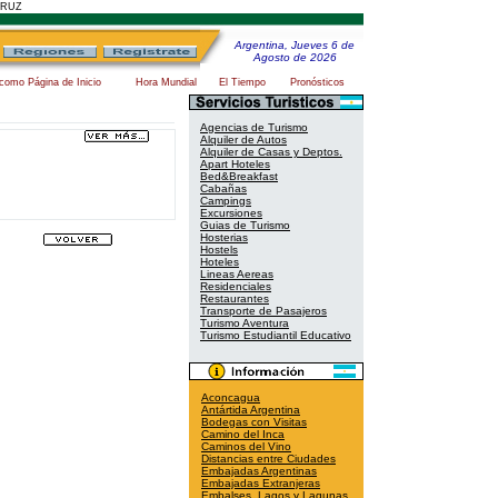
CRUZ
Argentina, Jueves 6 de
Agosto de 2026
 como Página de Inicio
Hora Mundial
El Tiempo
Pronósticos
Agencias de Turismo
Alquiler de Autos
Alquiler de Casas y Deptos.
Apart Hoteles
Bed&Breakfast
Cabañas
Campings
Excursiones
Guias de Turismo
Hosterias
Hostels
Hoteles
Lineas Aereas
Residenciales
Restaurantes
Transporte de Pasajeros
Turismo Aventura
Turismo Estudiantil Educativo
Aconcagua
Antártida Argentina
Bodegas con Visitas
Camino del Inca
Caminos del Vino
Distancias entre Ciudades
Embajadas Argentinas
Embajadas Extranjeras
Embalses, Lagos y Lagunas