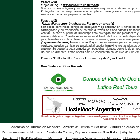
Pecera Nº18
Viejas de Agua
(
Plecostomus comersoni
)
Son peces muy antiguos y han evolucionado muy poco desde sus orígenes,
Protegidos por un cuerpo acorazado con placas óseas y aletas duras y pun
ventosa armada con pequeños dientes.
Pecera Nº19
Rayas
(
Paratrygon brachyurus
,
Paratrygon hystrix
)
Son peces bentónicos porque se desplazan y se entierran en el fango del fo
cartilaginoso y su respiración se efectúa a través de cinco paredes de ranu
ventral. La parte superior de su cuerpo está protegida por una piel áspera y
suave y delicada. Cuando se entierran en el fondo de los ríos, solo dejan af
pisa, levantan su cola y clavan su aguijón al intruso, provocando una grave 
(
Leporinus faciatus
)
Juntos con las Rayas, se encuentran peces de cuerp
verticales pueden cambiar de tonalidad al quedar inmóvil entre las plantas 
entorno. Su pequeña boca armada con pequeños dientes, como la de un roedo
las que se alimenta. estos peces sólo se encuentran en los ríos de Sud Am
Peceras Nº 20 a la 36 - Peceras Tropicales y de Agua Fría
>>
Guía Sintética
-
Guía Docente
Hostels en Argentina Lodges en Argentina Posadas en Argentina Turismo Aventura en Argentin
Campings en Argentina
Agencias de Turismo en Mendoza
Agencias de Turismo en San Rafael
Alquiler de Autos e
|
|
Departamentos en Mendoza
Alquiler de Casas y Departamentos en San Rafael
Alquiler de
|
|
San Rafael
Bed&Breakfast en Mendoza
Bodegas con Alojamiento en Mendoza
Cabañas e
|
|
|