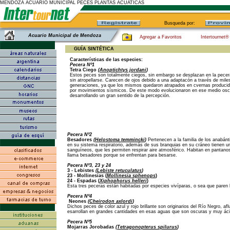
MENDOZA ACUARIO MUNICIPAL PECES PLANTAS ACUATICAS
Busqueda por:
Acuario Municipal de Mendoza
Agregar a Favoritos
Intertournet®
GUÍA SINTÉTICA
Características de las especies:
Pecera Nº1
Tetra Ciego
(
Anoptichtys jordani
)
Estos peces son totalmente ciegos, sin embargo se desplazan en la pecer
sin atropellarse. Carecen de ojos debido a una adaptacón a través de mile
generaciones, ya que los mismos quedaron atrapados en cvernas produci
por movimientos sísmicos. De este modo evolucionaron en ese medio osc
desarrollando un gran sentido de la percepción.
Pecera Nº2
Besadores
(
Helostoma temmincki
)
Pertenecen a la familia de los anabánt
en su sistema respiratorio, además de sus branquias en su cráneo tienen 
sanguíneos, que les permiten respirar aire atmosférico. Habitan en pantan
llama besadores porque se enfrentan para besarse.
Pecera Nº3, 23 y 24
3 - Lebistes
(
Lebiste retuculatus
)
23 - Mollinesias (
Mollinesia sphenops
)
24 - Espadas (
Xiphophorus helleri
)
Esta tres peceras están habitadas por especies vivíparas, o sea que paren l
Pecera Nº4
Neones
(
Cheirodon axlordi
)
Dichos peces de color azul y rojo brillante son originarios del Río Negro, a
esarrollan en grandes cantidades en esas aguas que son oscuras y muy ác
Pecera Nº5
Mojarras Jorobadas
(
Tetragonopterus spilurus
)