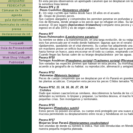
En esta pecera observamos un apretujado carumen que se desplazan sin t
la sensitiva línea lateral.
Pecera Nº6 y 11
Peces Cuchillos
(
Notopterus chitala
)
6 -
Un viejo cuchillo que habita desde hace 18 años en el acuario.
11 -
Grupo de jóvenes peces.
Sus cuerpos alargados y comprimidos les permiten penetrar en profundas y a
ríos de Birmania, donde atrapan a los peces que se refugian en ellas. Su lar
avanzar. El pez lagarto
(lepisosteus tristaechus)
comparte esta pecera y e
ingresó en el año 1970 y es de origen cubano.
Pecera Nº7
Peces Pulmonados
(
Lepidosirene paradoxa
)
Su nombre se debe a la transformación, en una larga evolución, de su vejig
esto fue provocado por el medio donde habitaron: lagunas que en el veran
rápidamente, quedando sin el vital elemento. Su cuerpo fue adquiriendo una 
sin maxilares posee un orificio bucal armado con fuertes placas que le permi
hasta formar un hueco, para encoconar en él todo su cuerpo, respirando con
Cuando llegan las lluvias salen de su letargo desplazándose por las aguas.
Pecera Nº10
Tortugas Acuáticas
(
Pseudemys scripta
) (
Trachemys scripta
) (
Phrynops
Son variadas las especies jóvenes que habitan en esta pecera. Su morfologí
acuerdo a la geografía de su habitat. su reproducción, alimenació y antigüe
Pecera Nº12
Palometas
(
Metynnis faciatus
)
Peces de cuerpo comprimido que se desplazan por el río Paraná en grandes
las plantas acuáticas. Comparten esta pecera los peces Cílidos lamados
"
Pecera Nº12, 13, 14, 16, 26, 27, 29, 34
Cíclidos
Dado que reúnen caacterísticas similares, describiremos la familia de los c
defienden su territorio, lo limpian y preparan. La hembra desova, el macho f
pequeñas crías. Son monógamos y territoriales.
Pecera Nº15
Pangacios
(
Pimelodus sutchi
)
Estos peces no poseen escamas, su cuerpo está protegido por una suave pi
mucosa permitiendo su desplazamiento entre rocas y hendiduras en su habita
Pecera Nº17
Mojarras Gran Paraná
(
Hemigrammus coudovitatus
)
Son oriundas de donde su nombre lo indica. Han sido introducidas en Men
nuestra pequeña mojarrita plateada.