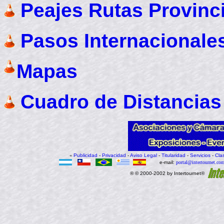
Peajes Rutas Provinc
Pasos Internacionale
Mapas
Cuadro de Distancias 
«
Publicidad
-
Privacidad
-
Aviso Legal
-
Titularidad
-
Servicios
-
Cla
e-mail:
portal@intertournet.com
® © 2000-2002 by Intertournet®