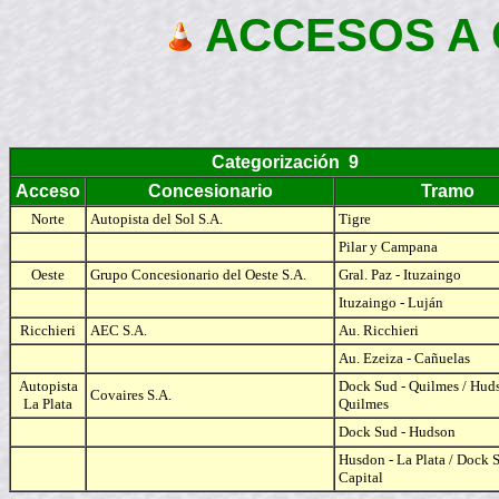
ACCESOS A 
Categorización 9
Acceso
Concesionario
Tramo
Norte
Autopista del Sol S.A.
Tigre
Pilar y Campana
Oeste
Grupo Concesionario del Oeste S.A.
Gral. Paz - Ituzaingo
Ituzaingo - Luján
Ricchieri
AEC S.A.
Au. Ricchieri
Au. Ezeiza - Cañuelas
Autopista
Dock Sud - Quilmes / Huds
Covaires S.A.
La Plata
Quilmes
Dock Sud - Hudson
Husdon - La Plata / Dock S
Capital