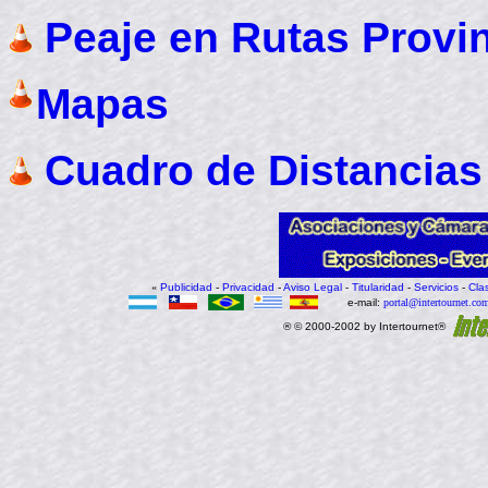
Peaje en Rutas Provin
Mapas
Cuadro de Distancias 
«
Publicidad
-
Privacidad
-
Aviso Legal
-
Titularidad
-
Servicios
-
Cla
e-mail:
portal@intertournet.com
® © 2000-2002 by Intertournet®