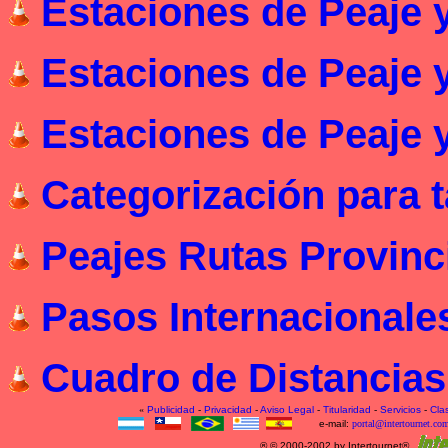
Estaciones de Peaje y
Estaciones de Peaje y
Estaciones de Peaje y
Categorización para t
Peajes Rutas Provinc
Pasos Internacionale
Cuadro de Distancias
«
Publicidad
-
Privacidad
-
Aviso Legal
-
Titularidad
-
Servicios
-
Cla
e-mail:
portal@intertournet.com
® © 2000-2002 by Intertournet®