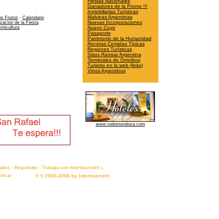
Fiestas Nacionales
Ganadores de la Promo !!!
Inmobiliarias Turísticas
Malvinas Argentinas
os Frutos
-
Calendario
Nuevas Incorporaciones
izacion de la Fiesta
vinicultura
Nuevo Cuyo
Pasaporte
Patrimonio de la Humanidad
Recetas Comidas Típicas
Regiones Turísticas
Sitios Ramsar Argentina
Terminales de Ómnibus
Turismo en la web (links)
Vinos Argentinos
www.todomendoza.com
-
-
»
cados
Registrate
Trabaja con Intertournet®
om.ar
® © 2000-2006 by Intertournet®