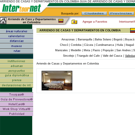
ARRIENDO DE CASAS Y DEPARTAMENTOS EN COLOMBIA GUIA DE ARRIENDO DE CASAS Y DEP
Busqueda por:
Arriendo de Cass y Departamentos
Agregar a Favoritos
Intertournet
en Colombia
ARRIENDO DE CASAS Y DEPARTAMENTOS EN COLOMBIA
Amazonas
|
Barranquilla
|
Bahia Solano
|
Bogotá
|
Boyacá
Chocó
|
Cordoba
|
Cúcuta
|
Cundinamarca
|
Huila
|
Ibagué
Manizales
|
Medellin
|
Meta
|
Pasto
|
Popoyán
|
San Andres
|
S
Sincelejo
|
Triangulo del Cafe
|
Valle del Cauca
|
Valledu
Arriendo de Casas y Departamentos en Colombia