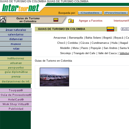
GUIAS DE TURISMO EN COLOMBIA GUIAS DE TURISMO COLOMBIA
Busqueda por:
Guias de Turismo
Agregar a Favoritos
Intertournet
en Colombia
GUIAS DE TURISMO EN COLOMBIA
Amazonas
|
Barranquilla
|
Bahia Solano
|
Bogotá
|
Boyacá
|
Ca
Chocó
|
Cordoba
|
Cúcuta
|
Cundinamarca
|
Huila
|
Ibagué
Medellin
|
Meta
|
Pasto
|
Popoyán
|
San Andres
|
Santa 
Sincelejo
|
Triangulo del Cafe
|
Valle del Cauca
|
Valledu
Guias de Turismo en Colombia