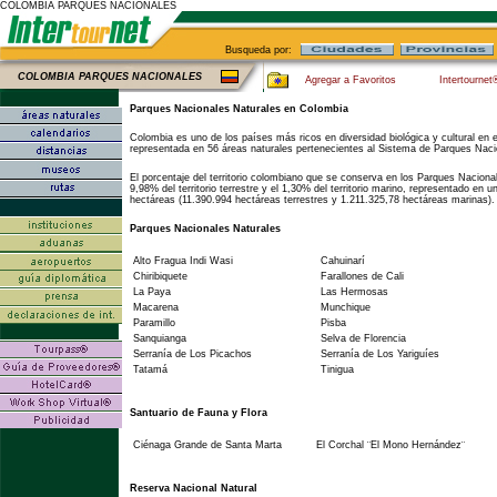
COLOMBIA PARQUES NACIONALES
Busqueda por:
COLOMBIA PARQUES NACIONALES
Agregar a Favoritos
Intertournet
Parques Nacionales Naturales en Colombia
Colombia es uno de los países más ricos en diversidad biológica y cultural en 
representada en 56 áreas naturales pertenecientes al Sistema de Parques Naci
El porcentaje del territorio colombiano que se conserva en los Parques Nacion
9,98% del territorio terrestre y el 1,30% del territorio marino, representado en u
hectáreas (11.390.994 hectáreas terrestres y 1.211.325,78 hectáreas marinas).
Parques Nacionales Naturales
Alto Fragua Indi Wasi
Cahuinarí
Chiribiquete
Farallones de Cali
La Paya
Las Hermosas
Macarena
Munchique
Paramillo
Pisba
Sanquianga
Selva de Florencia
Serranía de Los Picachos
Serranía de Los Yariguíes
Tatamá
Tinigua
Santuario de Fauna y Flora
Ciénaga Grande de Santa Marta
El Corchal ¨El Mono Hernández¨
Reserva Nacional Natural