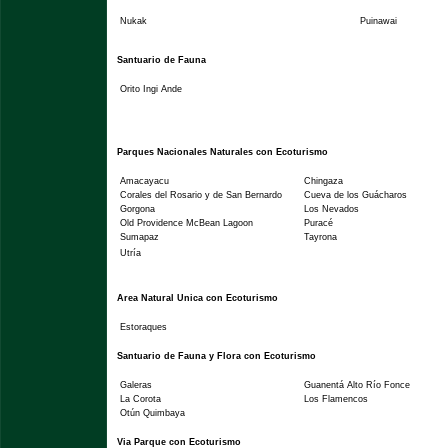
Nukak
Puinawai
Santuario de Fauna
Orito Ingi Ande
Parques Nacionales Naturales con Ecoturismo
Amacayacu
Chingaza
Corales del Rosario y de San Bernardo
Cueva de los Guácharos
Gorgona
Los Nevados
Old Providence McBean Lagoon
Puracé
Sumapaz
Tayrona
Utría
Area Natural Unica con Ecoturismo
Estoraques
Santuario de Fauna y Flora con Ecoturismo
Galeras
Guanentá Alto Río Fonce
La Corota
Los Flamencos
Otún Quimbaya
Via Parque con Ecoturismo