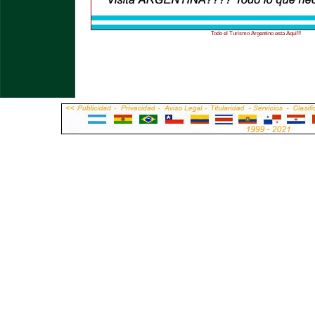
Todo el Turismo Argentino esta Aqui!!!