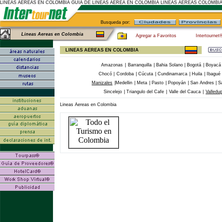
LINEAS AEREAS EN COLOMBIA GUIA DE LINEAS AEREA EN COLOMBIA LINEAS AEREAS COLOMBI
Busqueda por:
Lineas Aereas en Colombia
Agregar a Favoritos
Intertournet
LINEAS AEREAS EN COLOMBIA
Amazonas
|
Barranquilla
|
Bahia Solano
|
Bogotá
|
Boyacá
Chocó
|
Cordoba
|
Cúcuta
|
Cundinamarca
|
Huila
|
Ibagué
Manizales
|
Medellin
|
Meta
|
Pasto
|
Popoyán
|
San Andres
|
S
Sincelejo
|
Triangulo del Cafe
|
Valle del Cauca
|
Valledu
Lineas Aereas en Colombia